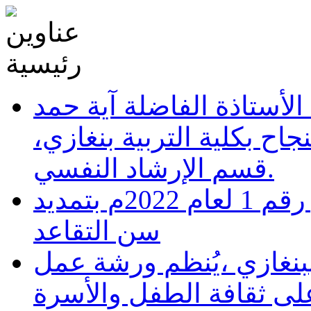
الأستاذة الفاضلة آية حمد
جاح بكلية التربية بنغازي،
قسم الإرشاد النفسي.
ليبيا: مجلس النواب يصدر قرار رقم 1 لعام 2022م بتمديد
سن التقاعد
نغازي ،يُنظم ورشة عمل