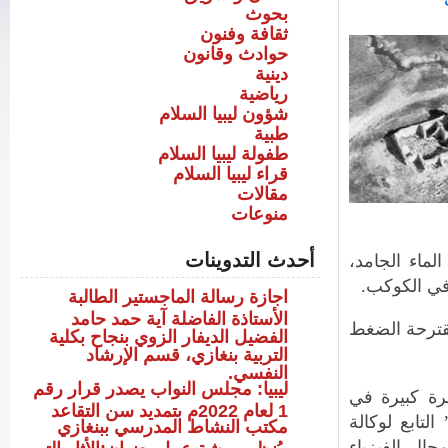
بحوث
ثقافة وفنون
حوادث وقانون
دينية
رياضية
شؤون ليبيا السلام
طبية
طفولة ليبيا السلام
قراء ليبيا السلام
مقالات
منوعات
أحدث التدوينات
لماء الجامد،
في الكوكب.
اجازة رسالة الماجستير الطالبة
الأستاذة الفاضلة آية حمد حامد
قترحة الضغط
الفضيل الديفار الزوي بنجاح بكلية
التربية بنغازي، قسم الإرشاد
النفسي.
ليبيا: مجلس النواب يصدر قرار رقم
مصممين لديهم خبرة كبيرة في
1 لعام 2022م بتمديد سن التقاعد
منازل، وسبق لهم أن شاركوا في برنامج ” Constellation ” التابع لوكالة
مكتب النشاط المدرسي ببنغازي
اد المشروع آراء 12 خبيرا في مجال الفيزياء
،يُنظم ورشة عمل بعنوان:الأثار التي