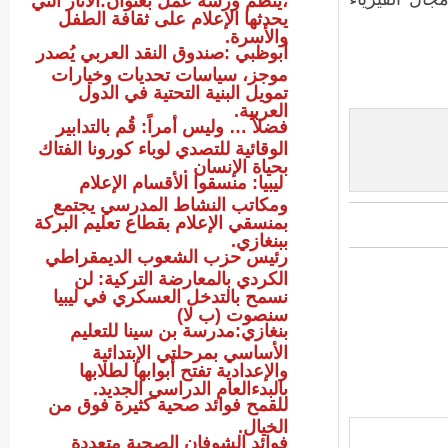
يحدثها الإعلام على ثقافة الطفل
والأسرة.
أبوظبي :صندوق النقد العربي يُصدر
موجز، سياسات تحديات وخيارات
تمويل البنية التحتية في الدول
العربية.
فضلاً … وليس أمراً: قُم بالتدابير
الوقائية للتصدي لوباء كورونا الفتاك
بحياة الإنسان .
ليبيا: منسقوا الأقسام الإعلام
ومكاتب النشاط المدرسي يجتمع
بمنسقي الإعلام بقطاع تعليم البركة
ببنغازي.
رئيس حزب الشعوب الديمقراطي
الكردي بالمعارضة التركية: لن
نسمح بالتدخل العسكري في ليبيا
سنصوت (ب لا)
بنغازي:مدرسة بن سينا للتعليم
الأساسي بمرحلتي الإبتدائية
والإعدادية تفتح أبوابها لطلابها
بالبدءالعام الدراسي الجديد.
للقمح فوائد صحية كثيرة فوق من
الخيال.
فوائد الشوفان الصحية متعددة