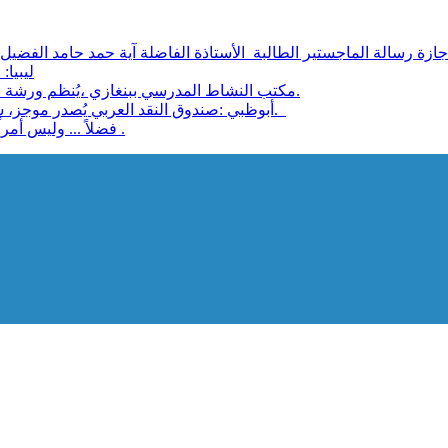
ليبيا: مجل
مكتب النشاط المدرسي ببنغازي ،يُنظم ورشة عمل بعنوان:الأثار التي يحدثها الإعلام على ثقافة الطفل والأسرة.
أبوظبي :صندوق النقد العربي يُصدر موجز، سياسات تحديات وخيارات تمويل البنية التحتية في الدول العربية.
فضلاً ... وليس أمراً: قُم بالتدابير الوقائية للتصدي لوباء كورونا الفتاك بحياة الإنسان .