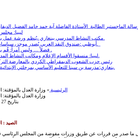
ليبيا: مجلس النواب يص
مكتب النشاط المدرسي ببنغازي ،يُنظم ورشة عمل بعنوان:الأثار التي يحدثها الإعلام على ثقافة الطفل والأسرة.
أبوظبي :صندوق النقد العربي يُصدر موجز، سياسات تحديات وخيارات تمويل البنية التحتية في الدول العربية.
فضلاً … وليس أمراً: قُم بالتدابير الوقائية للتصدي لوباء كورونا الفتاك بحياة الإنسان .
ليبيا: منسقوا الأقسام الإعلام ومكاتب النشاط المدرسي يجتمع بمنسقي الإعلام بقطاع تعليم البركة ببنغازي.
رئيس حزب الشعوب الديمقراطي الكردي بالمعارضة التركي
بنغازي:مدرسة بن سينا للتعليم الأساسي بمرحلتي الإبتدائية والإعدادية تفتح أبوابها لطلابها بالبدءالعام الدراسي الجديد.
الرئيسية
» وزارة العدل بالمؤقتة:
وزارة العدل بالمؤقتة: 
بتاريخ 27 نوفمبر, 2017 في 08:59 مساءً | مصنفة في
الصيد : 
كل ما صدر من قررات عن طريق وزرات مفوضة من المجلس الرئاسي قد أض