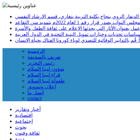
س النواب يصدر قرار رقم 1 لعام 2022م بتمديد سن التقاعد
الرئيسية
تعريف بالصحيفة
رئيس التحرير
شؤون ليبيا السلام
قراء ليبيا السلام
طفولة ليبيا السلام
اعلان وتسويق
إتصل بنا
contact
أخبار وتقارير
إقتصادية
اجتماعية
بحوث
ثقافة وفنون
دينية