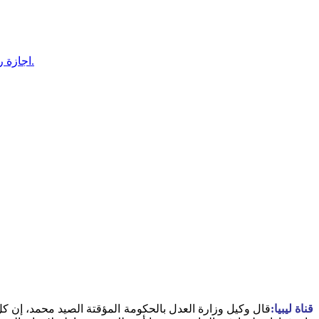
اجازة رسالة الماجستير الطالبة الأستاذة الفاضلة آية حمد حامد الفضيل الديفار الزوي بنجاح بكلية التربية بنغازي، قسم الإرشاد النفسي.
قناة ليبيا:
قال وكيل وزارة العدل بالحكومة المؤقتة الصيد محمد، إن 