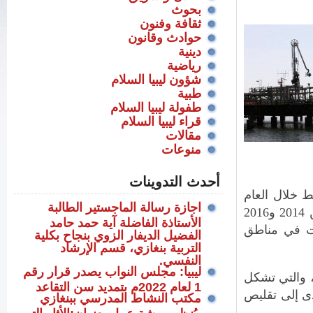
بحوث
ثقافة وفنون
حوادث وقانون
دينية
رياضية
شؤون ليبيا السلام
طبية
طفولة ليبيا السلام
قراء ليبيا السلام
مقالات
منوعات
أحدث التدوينات
ط خلال العام
اجازة رسالة الماجستير الطالبة
الماضي تجاوز المليون برميل يوميا، فيما هبط الإنتاج في الفترة ما بين 2014 و2016
الأستاذة الفاضلة آية حمد حامد
دارت في مناطق
الفضيل الديفار الزوي بنجاح بكلية
التربية بنغازي، قسم الإرشاد
النفسي.
ليبيا: مجلس النواب يصدر قرار رقم
، والتي تشكل
1 لعام 2022م بتمديد سن التقاعد
أدى إلى تقليص
مكتب النشاط المدرسي ببنغازي
،يُنظم ورشة عمل بعنوان:الأثار التي