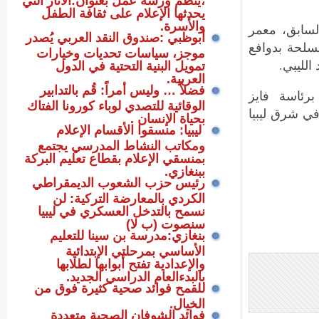
يحدثها الإعلام على ثقافة الطفل
والأسرة.
لسابق، معمر
أبوظبي :صندوق النقد العربي يُصدر
ات مسلحة بدوافع
موجز، سياسات تحديات وخيارات
الليبي.
تمويل البنية التحتية في الدول
العربية.
فضلاً … وليس أمراً: قُم بالتدابير
ي برئاسة فايز
الوقائية للتصدي لوباء كورونا الفتاك
في شرق ليبيا
بحياة الإنسان .
ليبيا: منسقوا الأقسام الإعلام
ومكاتب النشاط المدرسي يجتمع
بمنسقي الإعلام بقطاع تعليم البركة
ببنغازي.
رئيس حزب الشعوب الديمقراطي
الكردي بالمعارضة التركية: لن
نسمح بالتدخل العسكري في ليبيا
سنصوت (ب لا)
بنغازي:مدرسة بن سينا للتعليم
الأساسي بمرحلتي الإبتدائية
والإعدادية تفتح أبوابها لطلابها
بالبدءالعام الدراسي الجديد.
للقمح فوائد صحية كثيرة فوق من
الخيال.
فوائد الشوفان الصحية متعددة