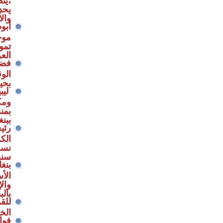
يحد
وال
أبو
موج
تموي
الع
فضلا
الوق
بحيا
ليبي
ومك
بمن
ببنغ
رئي
الك
نسم
سنص
بنغ
الأ
والإ
بالب
للق
الخي
فوا