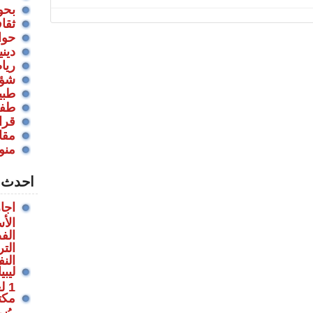
بحو
ثقا
حوا
ديني
ريا
شؤو
طبي
طفول
قراء
مقا
منو
احدث 
اجا
الأ
الف
الت
الن
ليب
1 لعام 2022م بتمديد سن التقاعد
مكت
،يُ