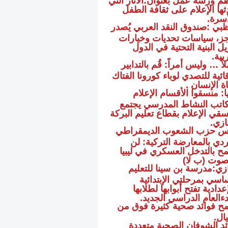
ثها الإعلام على ثقافة الطفل
أسرة.
ظبي :صندوق النقد العربي يُصدر
ز، سياسات تحديات وخيارات
ل البنية التحتية في الدول
ربية.
ً … وليس أمراً: قُم بالتدابير
ائية للتصدي لوباء كورونا الفتاك
ة الإنسان .
ا: منسقوا الأقسام الإعلام
اتب النشاط المدرسي يجتمع
سقي الإعلام بقطاع تعليم البركة
ازي.
س حزب الشعوب الديمقراطي
ردي بالمعارضة التركية: لن
ح بالتدخل العسكري في ليبيا
وت (ب لا)
ازي:مدرسة بن سينا للتعليم
ساسي بمرحلتي الإبتدائية
عدادية تفتح أبوابها لطلابها
دءالعام الدراسي الجديد.
مح فوائد صحية كثيرة فوق من
ال.
ئد الشوفان الصحية متعددة