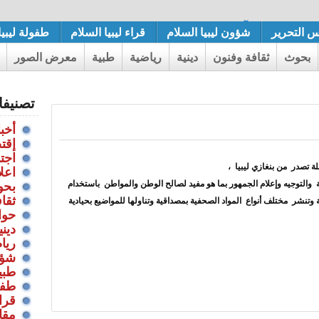
تاذة الفاضلة آية حمد حامد الفضيل الديفار الزوي بنجاح بكلية ا
س التحرير
شؤون ليبيا السلام
قراء ليبيا السلام
طفولة ليبيا
بحوث
ثقافة وفنون
دينية
رياضية
طبية
معرض الصور
تصنيف
أخبا
إقت
اجت
لة تصدر من بنغازي ليبيا ،
اعل
 والتوجيه وإعلام الجمهور بما هو مفيد لصالح الوطن والمواطن باستخدام
بحو
ثقا
 وتنشر مختلف أنواع المواد الصحفية بمصداقية وتناولها للمواضيع بحيادية
حوا
ديني
ريا
شؤو
طبي
طفول
قراء
مقا