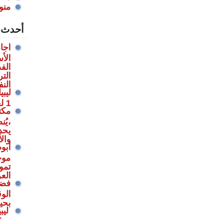
منو
أحدث ا
اجا
الأ
الف
الت
الن
ليب
1 لعام 2022م بتمديد سن التقاعد
مكت
،يُ
يحد
وال
أبو
موج
تموي
الع
فضلا
الوق
بحيا
ليبي