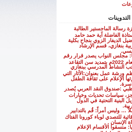
عات
لتدوينات
زة رسالة الماجستير الطالبة
ستاذة الفاضلة آية حمد حامد
ضيل الديفار الزوي بنجاح بكلية
ربية بنغازي، قسم الإرشاد
فسي.
يا: مجلس النواب يصدر قرار رقم
ب النشاط المدرسي ببنغازي
نظم ورشة عمل بعنوان:الأثار التي
ثها الإعلام على ثقافة الطفل
أسرة.
ظبي :صندوق النقد العربي يُصدر
ز، سياسات تحديات وخيارات
ل البنية التحتية في الدول
ربية.
ً … وليس أمراً: قُم بالتدابير
ائية للتصدي لوباء كورونا الفتاك
ة الإنسان .
ا: منسقوا الأقسام الإعلام