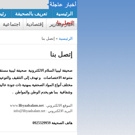
اجازة رسالة الماجستير الطالبة الأس
الرئيسية
تعريف بالصحيفة
رئي
النفسي.
contact
إتصل بنا
أخبار وتقارير
إقتصادية
اجتماعية
الرئيسية
» إتصل بنا
إتصل بنا
صحيفة ليبيا السلام الالكترونية صحيفة ليبية مستق
متنوعة الاختصاصات و تهدف إلى التثقيف والتوعية
مختلف أنواع المواد الصحفية بمهنية ذات جودة عالية
وشفافية بما هو يخدم الوطن والمواطن .
الموقع الالكتروني : www.
libyaalsalam.net
البريد الالكتروني : info@libyaalsalam.net
هاتف الصحيفة 0925329959