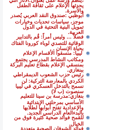
يحدثها الإعلام على ثقافة الطفل
والأسرة.
أبوظبي :صندوق النقد العربي يُصدر
موجز، سياسات تحديات وخيارات
تمويل البنية التحتية في الدول
العربية.
فضلاً … وليس أمراً: قُم بالتدابير
الوقائية للتصدي لوباء كورونا الفتاك
بحياة الإنسان .
ليبيا: منسقوا الأقسام الإعلام
ومكاتب النشاط المدرسي يجتمع
بمنسقي الإعلام بقطاع تعليم البركة
ببنغازي.
رئيس حزب الشعوب الديمقراطي
الكردي بالمعارضة التركية: لن
نسمح بالتدخل العسكري في ليبيا
سنصوت (ب لا)
بنغازي:مدرسة بن سينا للتعليم
الأساسي بمرحلتي الإبتدائية
والإعدادية تفتح أبوابها لطلابها
بالبدءالعام الدراسي الجديد.
للقمح فوائد صحية كثيرة فوق من
الخيال.
فوائد الشوفان الصحية متعددة