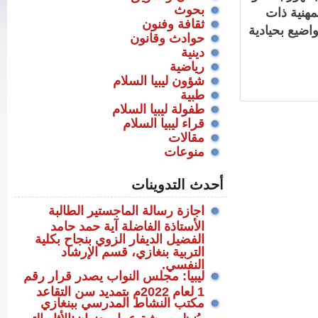
بحوث
مهنية ذات
ثقافة وفنون
اضيع بحيادية
حوادث وقانون
دينية
رياضية
شؤون ليبيا السلام
طبية
طفولة ليبيا السلام
قراء ليبيا السلام
مقالات
منوعات
أحدث التدوينات
اجازة رسالة الماجستير الطالبة
الأستاذة الفاضلة آية حمد حامد
الفضيل الديفار الزوي بنجاح بكلية
التربية بنغازي، قسم الإرشاد
النفسي.
ليبيا: مجلس النواب يصدر قرار رقم
1 لعام 2022م بتمديد سن التقاعد
مكتب النشاط المدرسي ببنغازي
،يُنظم ورشة عمل بعنوان:الأثار التي