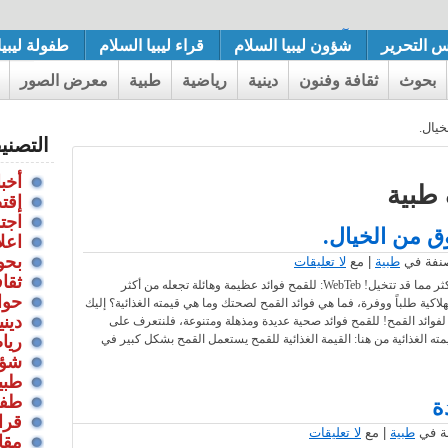
تاذة الفاضلة آية حمد حامد الفضيل الديفار الزوي بنجاح بكلية ا
س التحرير
شؤون ليبيا السلام
قراء ليبيا السلام
طفولة ليبيا
بحوث
ثقافة وفنون
دينية
رياضية
طبية
معرض الصور
خيال.
التصني
أخبا
 طبية
إقت
اجت
ق من الخيال.
اعل
بحو
طبية
| مع
لا تعليقات
ثقا
فوائد القمح: أكثر مما قد تتخيل! WebTeb: للقمح فوائد عظيمة وهائلة تجعله من أكثر
حوا
لاكية طلباً ووفرة، فما هي فوائد القمح لصحتك وما هي قيمته الغذائية؟ إليك
ديني
لفوائد القمح! للقمح فوائد صحية عديدة ومذهلة ومتنوعة، فلنتعرف على
مته الغذائية من هنا: القيمة الغذائية للقمح يستعمل القمح بشكل كبير في
ريا
شؤو
طبي
طفول
ة
قراء
طبية
| مع
لا تعليقات
مقا