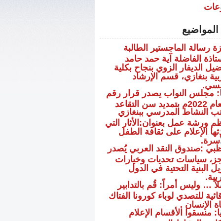
عات
المواضيع
زة رسالة الماجستير الطالبة
ستاذة الفاضلة آية حمد حامد
ضيل الديفار الزوي بنجاح بكلية
ربية بنغازي، قسم الإرشاد
فسي.
يا: مجلس النواب يصدر قرار رقم
ب النشاط المدرسي ببنغازي
نظم ورشة عمل بعنوان:الأثار التي
ثها الإعلام على ثقافة الطفل
أسرة.
ظبي :صندوق النقد العربي يُصدر
ز، سياسات تحديات وخيارات
ل البنية التحتية في الدول
ربية.
ً … وليس أمراً: قُم بالتدابير
ائية للتصدي لوباء كورونا الفتاك
ة الإنسان .
ا: منسقوا الأقسام الإعلام