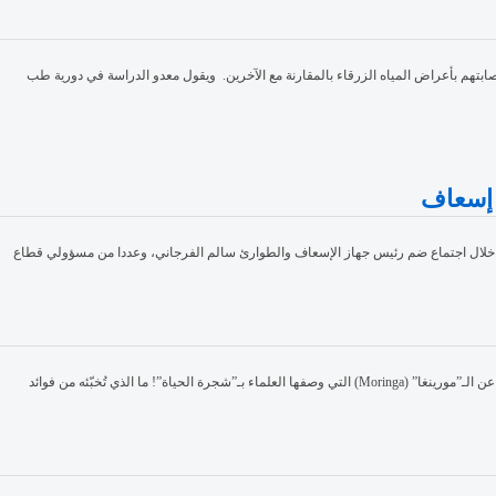
بتهم بأعراض المياه الزرقاء بالمقارنة مع الآخرين. ويقول معدو الدراسة في دورية طب
 إسعاف
 خلال اجتماع ضم رئيس جهاز الإسعاف والطوارئ سالم الفرجاني، وعددا من مسؤولي قطاع
الديار:إسمٌ جديد ينضمّ إلى لائحة الـ”Superfood” على وشك أن يُحدث “زلزالاً” في عالم التغذية، لا بدّ من تسليط الضوء عليه سريعاً للتعرّف عن كثب إلى خصائصه العظيمة. نتحدّث تحديداً عن الـ”مورينغا” (Moringa) التي وصفها العلماء بـ”شجرة الحياة”! ما الذي تُخبّئه من فوائد