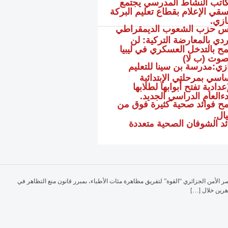
اتب النشاط المدرسي يجتمع
سقي الإعلام بقطاع تعليم البركة
ازي.
س حزب الشعوب الديمقراطي
ردي بالمعارضة التركية: لن
ح بالتدخل العسكري في ليبيا
وت (ب لا)
ازي:مدرسة بن سينا للتعليم
ساسي بمرحلتي الإبتدائية
عدادية تفتح أبوابها لطلابها
دءالعام الدراسي الجديد.
مح فوائد صحية كثيرة فوق من
ال.
ئد الشوفان الصحية متعددة
ر الأمن الجزائري “القوة” لتفريق مظاهرة مئات الأطباء، بمبرر قانون منع التظاهر في