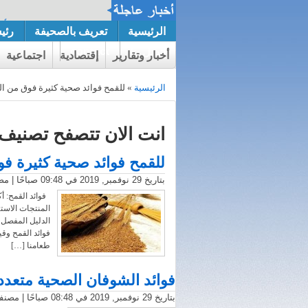
اجازة رسالة الماجستير الطالبة الأس
الرئيسية
تعريف بالصحيفة
رئي
النفسي.
contact
إتصل بنا
أخبار وتقارير
إقتصادية
اجتماعية
الرئيسية
» للقمح فوائد صحية كثيرة فوق من ال
انت الان تتصفح تصنيف
للقمح فوائد صحية كثيرة فو
بتاريخ 29 نوفمبر, 2019 في 09:48 صباحًا | مصنفة في
المنتجات الاسته
الدليل المفصل 
فوائد القمح وقي
طعامنا […]
فوائد الشوفان الصحية متعدد
بتاريخ 29 نوفمبر, 2019 في 08:48 صباحًا | مصنفة في