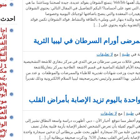
فوائد الشوفان: إليك أهمها WebTeb :يتمتع الشوفان بفوائد عديدة، جيدة لصحتنا ومناعتنا. ما هي
منو
 التي تعود على أجسامنا؟ اليكم التفاصيل في المقال التالي: يحتوي الشوفان
درات المعقدة والتي ينصح باضافتها لوجباتك اليومية وخصوصا
احدث 
ية وللبدء بنهار غني ومليء بالطاقة والنشاط. فوائد الشوفان تكمن فوائد
لتغذوية بكونه يحتوي على […]
اجا
الأ
 لمرضى أورام السرطان في ليبيا الثرية
الف
الت
الن
طبية
| مع
لا تعليقات
ليب
بعض عائلات مرضى سرطان مرض الثدي في مركز بنغازي للاشعة التشخيصية
1 لعام 2022م بتمديد سن التقاعد
ة الأيام القليلة الماضية في قسم الاشعة العلاجية بمركز بنغازيللاشعة
مكت
اجية حيث وزعت شهادات تقديرية للاطباء والممرضات والموظفات و عدد من
،يُ
لين بهذا القسم ولرئيس تحريرصحيفة ليبيا السلام الالكترونية وذلك تقديراُ
يحد
وال
أبو
دة باليوم تزيد الإصابة بأمراض القلب
موج
تموي
الع
طبية
| مع
لا تعليقات
فضلا
وم أخطر مما تتوقع أخبار الآن – دبي :أظهرت دراسة واسعة النطاق تشير إلى
الوق
ي اليوم كفيلة بأن تعرض الشخص لخطر الإصابة بأزمة قلبية يعادل نصف
بحيا
الخطر الناجم عن تدخين علبة من 20 سيجارة. أظهر بحث طبي بريطاني أن تدخين سيجارة واحدة
ليبي
ض القلب بمعدل 50%. وذكرت صحيفة بريطانية أن […]