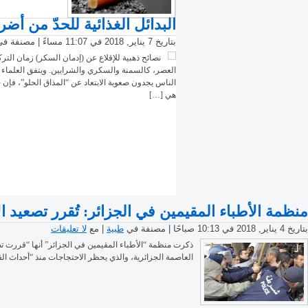
البدائل الغذائية للحدّ من أضر
بتاريخ 7 يناير, 2018 في 11:07 مساءً | مصنفة في
نصائح ذهبية للإقلاع عن (إدمان السكر) زمان الت
العصر، كالسمنة والسكري والشرايين. ويتفق العلما
الناس يجدون صعوبة الابتعاد عن “المذاق الحلو”، فإن
هي […]
منظمة الأطباء المقيمين في الجزائر: تُقرر تصعيد 
بتاريخ 4 يناير, 2018 في 10:13 صباحًا | مصنفة في
طبية
| مع
لا تعليقات
ذكرت منظمة “الأطباء المقيمين في الجزائر” أنها “قررت تصع
العاصمة الجزائرية، والذي يحظر الاحتجاجات منذ “أحداث القبائل” في العام 2001. وتداول مدونون وسياسيون ،على نطاق واسع، مشاه