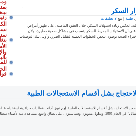
ومك
بمن
ار السكر
ببنغ
رئي
طبية
| مع
لا تعليقات
الك
ركية: انعكس زيادة استهلاك السكر، خلال العقود الماضية، على ظهور أمراض
نسم
ء علي أن الاستهلاك المفرط للسكر يتسبب في مشاكل صحية خطيرة، ولأن
سنص
 خبراء الصحة يوصون ببعض الخطوات العملية لتقليل الضرر. وأولى تلك التوصيات
بنغ
الأ
والإ
بالب
للق
الخي
فوا
الاحتجاج بشل أقسام الاستعجالات الطبية
يد الاحتجاج بشل أقسام الاستعجالات الطبية. إرم نيوز: أدانت فعاليات جزائرية استخدام عناص
د دامية لأطباء متظاهرين خلال […]