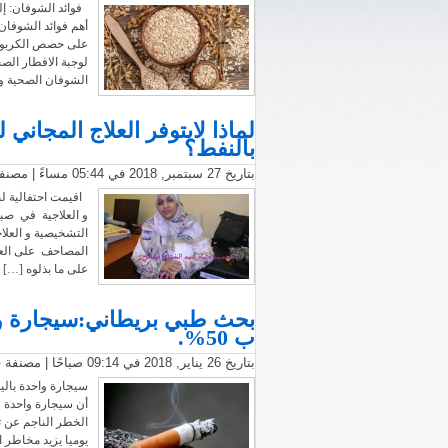
أهم فوائد الشوفان
على حصص الكربوهي
لوجبة الافطار الصح
الشوفان الصحية وا
لماذا لايتوفر العلاج المجاني
بالنفط؟
بتاريخ 27 سبتمبر, 2018 في 05:44 مساءً | مصنفة في
اقيمت احتفالية ل
و العلاجية في صبيح
التشخيصية و العل
المصاحف على العام
على ما بذلوه […]
بحث طبي بريطاني:سيجارة واح
ب 50%.
بتاريخ 26 يناير, 2018 في 09:14 صباحًا | مصنفة في
سيجارة واحدة بالي
أن سيجارة واحدة ف
يوميا يزيد مخاطر الإصابة بأمرا