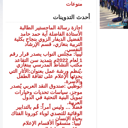
منوعات
أحدث التدوينات
اجازة رسالة الماجستير الطالبة
الأستاذة الفاضلة آية حمد حامد
الفضيل الديفار الزوي بنجاح بكلية
التربية بنغازي، قسم الإرشاد
النفسي.
ليبيا: مجلس النواب يصدر قرار رقم
1 لعام 2022م بتمديد سن التقاعد
مكتب النشاط المدرسي ببنغازي
،يُنظم ورشة عمل بعنوان:الأثار التي
يحدثها الإعلام على ثقافة الطفل
والأسرة.
أبوظبي :صندوق النقد العربي يُصدر
موجز، سياسات تحديات وخيارات
تمويل البنية التحتية في الدول
العربية.
فضلاً … وليس أمراً: قُم بالتدابير
الوقائية للتصدي لوباء كورونا الفتاك
بحياة الإنسان .
ليبيا: منسقوا الأقسام الإعلام