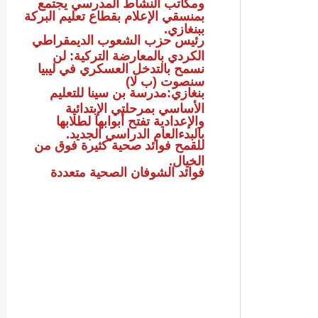
ومكاتب النشاط المدرسي يجتمع
بمنسقي الإعلام بقطاع تعليم البركة
ببنغازي.
رئيس حزب الشعوب الديمقراطي
الكردي بالمعارضة التركية: لن
نسمح بالتدخل العسكري في ليبيا
سنصوت (ب لا)
بنغازي:مدرسة بن سينا للتعليم
الأساسي بمرحلتي الإبتدائية
والإعدادية تفتح أبوابها لطلابها
بالبدءالعام الدراسي الجديد.
للقمح فوائد صحية كثيرة فوق من
الخيال.
فوائد الشوفان الصحية متعددة