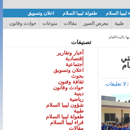
 ليبيا السلام
طفولة ليبيا السلام
اعلان وتسويق
طبية
معرض الصور
مقالات
منوعات
حوادث وقانون
ا بالبدءالعام
تصنيفات
أخبار وتقارير
تي
إقتصادية
ام
اجتماعية
اعلان وتسويق
بحوث
ثقافة وفنون
|
لا تعليقات
حوادث وقانون
دينية
رياضية
شؤون ليبيا السلام
طبية
طفولة ليبيا السلام
قراء ليبيا السلام
مقالات