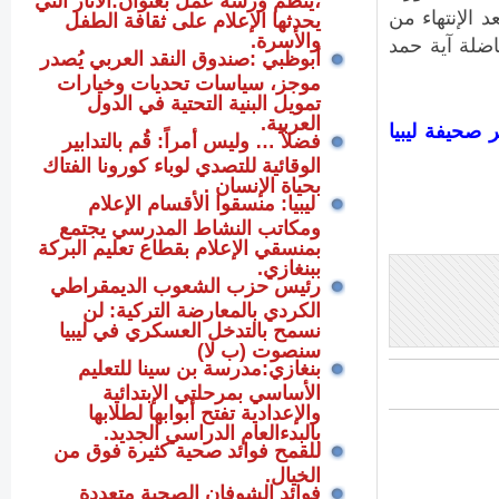
 الإنتهاء من
يحدثها الإعلام على ثقافة الطفل
والأسرة.
اضلة آية حمد
أبوظبي :صندوق النقد العربي يُصدر
موجز، سياسات تحديات وخيارات
تمويل البنية التحتية في الدول
العربية.
 صحيفة ليبيا
فضلاً … وليس أمراً: قُم بالتدابير
الوقائية للتصدي لوباء كورونا الفتاك
بحياة الإنسان .
ليبيا: منسقوا الأقسام الإعلام
ومكاتب النشاط المدرسي يجتمع
بمنسقي الإعلام بقطاع تعليم البركة
ببنغازي.
رئيس حزب الشعوب الديمقراطي
الكردي بالمعارضة التركية: لن
نسمح بالتدخل العسكري في ليبيا
سنصوت (ب لا)
بنغازي:مدرسة بن سينا للتعليم
الأساسي بمرحلتي الإبتدائية
والإعدادية تفتح أبوابها لطلابها
بالبدءالعام الدراسي الجديد.
للقمح فوائد صحية كثيرة فوق من
الخيال.
فوائد الشوفان الصحية متعددة