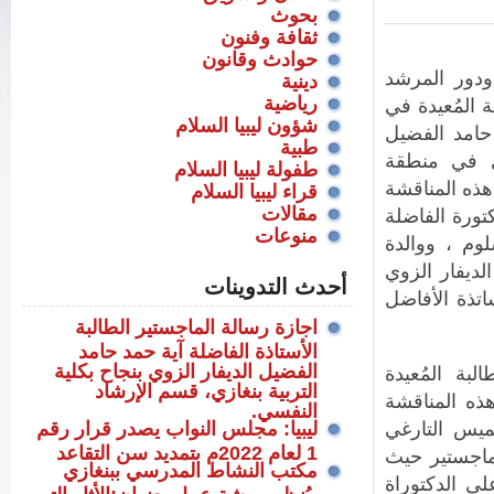
بحوث
ثقافة وفنون
حوادث وقانون
ودور المرشد
دينية
رياضية
 المُعيدة في
شؤون ليبيا السلام
 حامد الفضيل
طبية
ي في منطقة
طفولة ليبيا السلام
ذه المناقشة
قراء ليبيا السلام
مقالات
تورة الفاضلة
منوعات
وم ، ووالدة
الديفار الزوي
أحدث التدوينات
تذة الأفاضل
اجازة رسالة الماجستير الطالبة
الأستاذة الفاضلة آية حمد حامد
الفضيل الديفار الزوي بنجاح بكلية
لبة المُعيدة
التربية بنغازي، قسم الإرشاد
ذه المناقشة
النفسي.
يس التارغي
ليبيا: مجلس النواب يصدر قرار رقم
1 لعام 2022م بتمديد سن التقاعد
ماجستير حيث
مكتب النشاط المدرسي ببنغازي
لى الدكتوراة
،يُنظم ورشة عمل بعنوان:الأثار التي