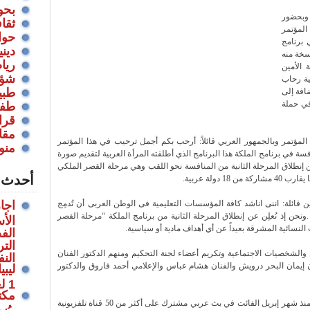
بحو
 وبحضور
ثقا
المؤتمر
حوا
 برنامج
ديني
خة منه
ريا
 الأمين
شؤو
ية رحاب
طبي
ضافة إلى
في حملة
طفول
قراء
مقا
ؤتمر وبالجمهور العربي قائلاً: أرحب بكم أجمل ترحيب في هذا المؤتمر
منو
سة في برنامج الملكة هذا البرنامج الذي أطلقته المرأة العربية لتقديم صورة
ن إنطلاق المرحلة الثانية من المنافسة نحو اللقب وهي مرحلة القصر الملكي
أحدث ا
قائلة: اننى اناشد كافة المؤسسات التعليمية فى الوطن العربى أن تُدمِج
اجا
نحن إذ نُعلِن عن إنطلاق المرحلة الثانية من برنامج الملكة “مرحلة القصر
الأ
النسائية المشرقة بعيداً عن أي أهداف مادية أو سياسية.
الف
الت
الشخصيات الاجتماعية وتكريم أعضاء لجنة التحكيم ومنهم الدكتور الفنان
الن
إيمان البحر درويش والفنان هشام عباس والإعلامي أحمد فاروق والدكتور
ليب
1 لعام 2022م بتمديد سن التقاعد
مكت
والجدير بالذكر أن برنامج الملكة بدأ عرض حلقاته منذ شهر إبريل الفائت في بث عربي مشترك على أكثر من 50 قناة تلفزيونية
،يُ