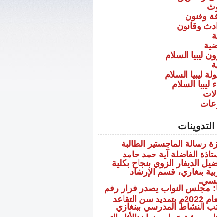
ث
فة وفنون
دث وقانون
ة
ضية
ن ليبيا السلام
ة
ة ليبيا السلام
 ليبيا السلام
لات
عات
لتدوينات
زة رسالة الماجستير الطالبة
ستاذة الفاضلة آية حمد حامد
ضيل الديفار الزوي بنجاح بكلية
ربية بنغازي، قسم الإرشاد
فسي.
يا: مجلس النواب يصدر قرار رقم
ب النشاط المدرسي ببنغازي
نظم ورشة عمل بعنوان:الأثار التي