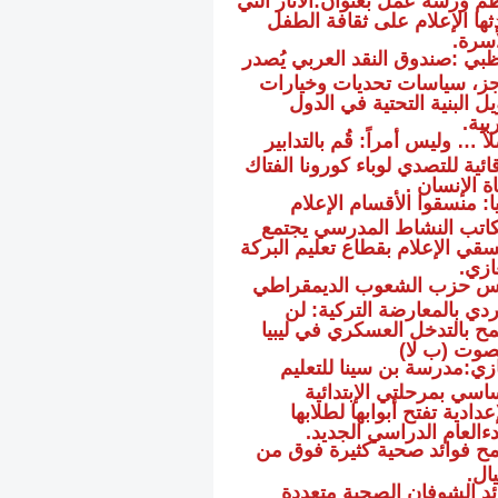
ثها الإعلام على ثقافة الطفل
أسرة.
ظبي :صندوق النقد العربي يُصدر
ز، سياسات تحديات وخيارات
ل البنية التحتية في الدول
ربية.
ً … وليس أمراً: قُم بالتدابير
ائية للتصدي لوباء كورونا الفتاك
ة الإنسان .
ا: منسقوا الأقسام الإعلام
اتب النشاط المدرسي يجتمع
سقي الإعلام بقطاع تعليم البركة
ازي.
س حزب الشعوب الديمقراطي
ردي بالمعارضة التركية: لن
ح بالتدخل العسكري في ليبيا
وت (ب لا)
ازي:مدرسة بن سينا للتعليم
ساسي بمرحلتي الإبتدائية
عدادية تفتح أبوابها لطلابها
دءالعام الدراسي الجديد.
مح فوائد صحية كثيرة فوق من
ال.
ئد الشوفان الصحية متعددة