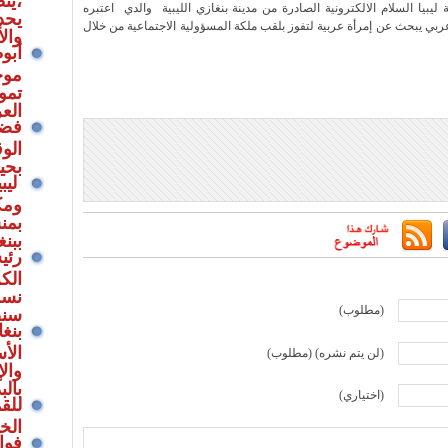
بينها صحيفة ليبيا السلام الالكترونية الصادرة من مدينة بنغازي الليبية والدي اعتبره
يحد
ربي يبحث عن إمرأة عربية لتفوز بلقب ملكة المسؤولية الاجتماعية من خلال
وال
أبو
موج
تموي
الع
فضلا
الوق
بحيا
ليبي
ومك
بمن
ببنغ
رئي
الك
نسم
(مطلوب)
سنص
بنغ
الأ
(لن يتم نشره) (مطلوب)
والإ
بالب
(اختياري)
للق
الخي
فوا