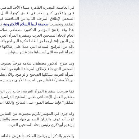
في العاصمة المصرية القاهرة مساء الأحد الماضي
فني وإعلامي كبير إنعقد في فندق كونراد النيل 
الصحفي لإطلاق المرحلة الثانية من المنافسة في
الملكة. وتحصلت
صحيفة ليبيا السلام الالكترونية
نس
هذا وقد إفتتح المؤتمر الدكتور/ مصطفى سلامة
العام لإتحاد المنتجين العرب وسفيرة المرأة العرب
زين الدين بإعتبارهما من أطلقا فكرة البرنامج بالا
باقة من البرامج المبدعة التي عملا على إطلاقها 
المرأة العربية التي أسساها منذ عشر سنوات.
وقد صرح الدكتور مصطفى سلامة مرحبأ بضيوف الم
الصحفي الذي جاء لإطلاق المرحلة الثانية من المناف
المرأة العربية بشكلها الصحيح والواضح. والآن نعل
بين 30 مشاركة تأهلن من المرحلة الأولى من بين ما يقارب 40 مشاركة من 18 دولة عربية.
كما صرحت سفيرة المرأة العربية رحاب زين الدين 
مفاهيم العمل الإجتماعى ضمن المناهج الدراسية .و
الملكي” فإننا نسلط الضوء على النماذج والكفاءات 
وقد جرى في المؤتمر تكريم مجموعة من الفنانين و
عزت أبو عوف والفنان السوري جهاد سعد والفنان 
إبراهيم أبوذكري رئيس إتحاد المنتجين العرب.