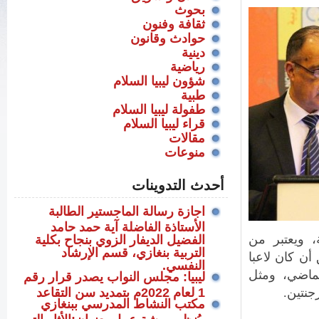
بحوث
ثقافة وفنون
حوادث وقانون
دينية
رياضية
شؤون ليبيا السلام
طبية
طفولة ليبيا السلام
قراء ليبيا السلام
مقالات
منوعات
أحدث التدوينات
اجازة رسالة الماجستير الطالبة
الأستاذة الفاضلة آية حمد حامد
، ويعتبر من
الفضيل الديفار الزوي بنجاح بكلية
التربية بنغازي، قسم الإرشاد
أن كان لاعبا
النفسي.
لماضي، ومثل
ليبيا: مجلس النواب يصدر قرار رقم
جنتين.
1 لعام 2022م بتمديد سن التقاعد
مكتب النشاط المدرسي ببنغازي
،يُنظم ورشة عمل بعنوان:الأثار التي