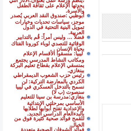
يحدثها الإعلام على ثقافة الطفل
والأسرة.
أبوظبي :صندوق النقد العربي يُصدر
موجز، سياسات تحديات وخيارات
تمويل البنية التحتية في الدول
العربية.
فضلاً … وليس أمراً: قُم بالتدابير
الوقائية للتصدي لوباء كورونا الفتاك
بحياة الإنسان .
ليبيا: منسقوا الأقسام الإعلام
ومكاتب النشاط المدرسي يجتمع
بمنسقي الإعلام بقطاع تعليم البركة
ببنغازي.
رئيس حزب الشعوب الديمقراطي
الكردي بالمعارضة التركية: لن
نسمح بالتدخل العسكري في ليبيا
سنصوت (ب لا)
بنغازي:مدرسة بن سينا للتعليم
الأساسي بمرحلتي الإبتدائية
والإعدادية تفتح أبوابها لطلابها
بالبدءالعام الدراسي الجديد.
للقمح فوائد صحية كثيرة فوق من
الخيال.
فوائد الشوفان الصحية متعددة