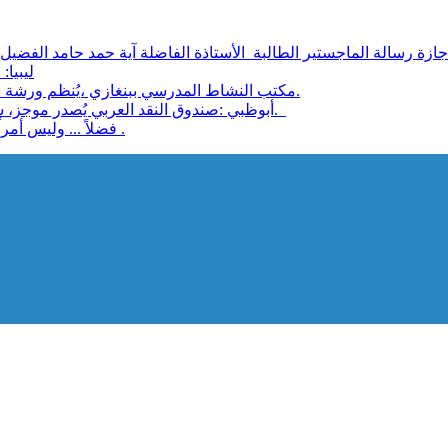
ليبيا: مجل
مكتب النشاط المدرسي ببنغازي ،يُنظم ورشة عمل بعنوان:الأثار التي يحدثها الإعلام على ثقافة الطفل والأسرة.
أبوظبي :صندوق النقد العربي يُصدر موجز، سياسات تحديات وخيارات تمويل البنية التحتية في الدول العربية.
فضلاً ... وليس أمراً: قُم بالتدابير الوقائية للتصدي لوباء كورونا الفتاك بحياة الإنسان .