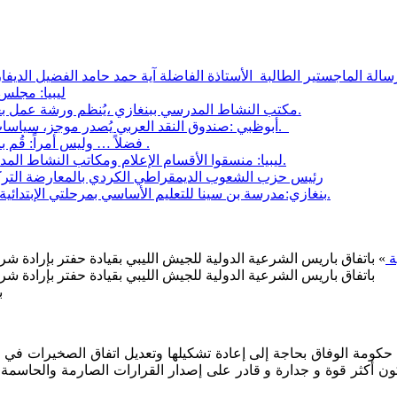
ليبيا: مجلس النواب يص
مكتب النشاط المدرسي ببنغازي ،يُنظم ورشة عمل بعنوان:الأثار التي يحدثها الإعلام على ثقافة الطفل والأسرة.
أبوظبي :صندوق النقد العربي يُصدر موجز، سياسات تحديات وخيارات تمويل البنية التحتية في الدول العربية.
فضلاً … وليس أمراً: قُم بالتدابير الوقائية للتصدي لوباء كورونا الفتاك بحياة الإنسان .
ليبيا: منسقوا الأقسام الإعلام ومكاتب النشاط المدرسي يجتمع بمنسقي الإعلام بقطاع تعليم البركة ببنغازي.
رئيس حزب الشعوب الديمقراطي الكردي بالمعارضة التركي
بنغازي:مدرسة بن سينا للتعليم الأساسي بمرحلتي الإبتدائية والإعدادية تفتح أبوابها لطلابها بالبدءالعام الدراسي الجديد.
ة
» باتفاق باريس الشرعية الدولية للجيش الليبي بقيادة حفتر بإرادة 
باتفاق باريس الشرعية الدولية للجيش الليبي بقيادة حفتر بإرادة 
بتار
 حكومة الوفاق بحاجة إلى إعادة تشكيلها وتعديل اتفاق الصخيرات في ا
أكثر قوة و جدارة و قادر على إصدار القرارات الصارمة والحاسمة الم