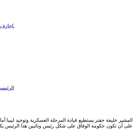
اجازة رسالة الماجستير الطالبة الأستاذة الفاضلة آية حمد حامد الفضيل الديفار الزوي بنجاح بكلية التربية بنغازي، قسم الإرشاد النفسي.
الرئيسي
المشير خليفة حفتر يستطيع قيادة المرحلة العسكرية وتوحيد ليبيا أما
على أن تكون حكومة الوفاق على شكل رئيس ونائبين هذا الرئيس يكون 