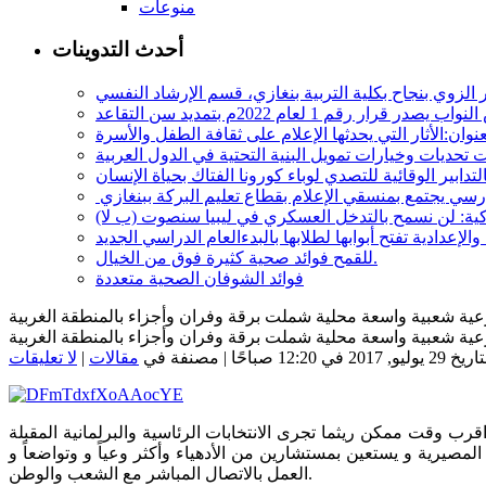
منوعات
أحدث التدوينات
در قرار رقم 1 لعام 2022م بتمديد سن التقاعد
ة: لن نسمح بالتدخل العسكري في ليبيا سنصوت (ب لا)
للقمح فوائد صحية كثيرة فوق من الخيال.
فوائد الشوفان الصحية متعددة
شرعية شعبية واسعة محلية شملت برقة وفران وأجزاء بالمنطقة الغربية
شرعية شعبية واسعة محلية شملت برقة وفران وأجزاء بالمنطقة الغربية
يخ 29 يوليو, 2017 في 12:20 صباحًا | مصنفة في
مقالات
|
لا تعليقات
قرب وقت ممكن ريثما تجرى الانتخابات الرئاسية والبرلمانية المقبلة
صيرية و يستعين بمستشارين من الأدهياء وأكثر وعياً و وتواضعاً و
العمل بالاتصال المباشر مع الشعب والوطن.