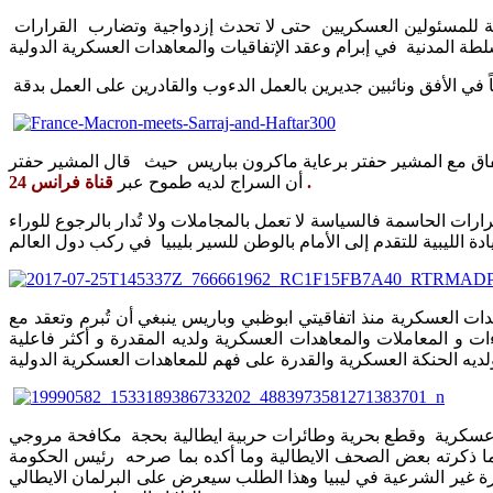
وعلى لجنة الحوار والبرلمان الليبي الإسراع في تعديل اتفاق الصخيرات دونما تضييع مزيدا من الوقت وتحديد وتنظيم الصلاحيات العسكرية للمسئولين العسكريين حتى لا تحدث إزدواجية وتضارب القرارات
 اتفاق مع المشير حفتر برعاية ماكرون بباريس حيث قال المشير حفتر
قناة فرانس 24 .
أن السراج لديه طموح عبر
ارات الحاسمة فالسياسة لا تعمل بالمجاملات ولا تُدار بالرجوع للوراء
ات العسكرية منذ اتفاقيتي ابوظبي وباريس ينبغي أن تُبرم وتعقد مع
 و المعاملات والمعاهدات العسكرية ولديه المقدرة و أكثر فاعلية
ت عسكرية وقطع بحرية وطائرات حربية ايطالية بحجة مكافحة مروجي
ب ما ذكرته بعض الصحف الايطالية وما أكده بما صرحه رئيس الحكومة
ة غير الشرعية في ليبيا وهذا الطلب سيعرض على البرلمان الايطالي