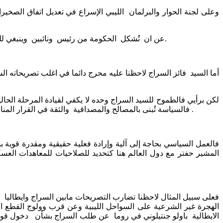
عن ان تُشكل الحكومة من رئيس ونائبين وينبغي للرئيس أن يكون أكثر حنكة وقيادة ومرونة وتواضعاً وفهماً و أكثر اتساعاً في الأفق ونائبين جديرين بالعمل الدءوب والقادرين على العمل بدقة.
أما السيد فائز السراج لاحظنا عليه محرج دائما في اغلب تصريحاته ا
لكن برأيي فالطموح للسيد السراج وحده لا يكفي لقيادة المرحلة الحالية
فالسياسة تُبنى بالمصالح والمصداقية والثقة في القرار المناسب بإرادة قوية بما يعود على الوطن بالنفع والسلام والحفاظ على السيادة الليبية للتقدم إلى الأمام بالوطن للسير بليبيا في ركب دول العالم .
فالعمل السياسي بحاجة إلى آلية وإرادة فعلية حقيقية ومقدرة قوية ب
المشير حفتر مع دول العالم هنا كتحديد للصلاحيات للمعاهدات العس
فعلى سبيل المثال لاحظنا تضارب التصريحات مابين السراج وايطالي
الهجرة غير الشرعية على السواحل الليبية وعن قرب وولوج القطع الب
الايطالية باولو جنتيلوني في روما عن طلب السراج بشأن دخول قوات 