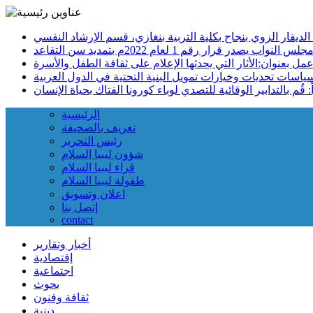
س النواب يصدر قرار رقم 1 لعام 2022م بتمديد سن التقاعد
الرئيسية
تعريف بالصحيفة
رئيس التحرير
شؤون ليبيا السلام
قراء ليبيا السلام
طفولة ليبيا السلام
اعلان وتسويق
إتصل بنا
contact
أخبار وتقارير
إقتصادية
اجتماعية
بحوث
ثقافة وفنون
دينية