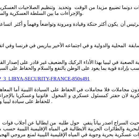
والإجراءات ما بين السلطة العسكرية والسلطة المدنية في إبرام وعقد الإتفاقيات والمعاهدات العسكرية الدولية.
لسابقة المحلية والدولية و في اجتماعه الأخير بباريس في فرنسا وفي
 الصعبة في ليبيا بهذا الأداء الركيك والضعيف غير قادر على إصدار القر
دون مجاملات فلا مجاملات في الحفاظ على السيادة الليبية أما المعاهد
كرية لان حفتر كمسئول عسكري و المخول قانونيا وعسكريا بالإجراءات
للحفاظ على سيادة ليبيا ولديه الحنكة العسكرية والقدرة على فهم للمعاهدات العسكرية الدولية .
ا حيث السراج اصدر بياناً ينفي حول طلبه من ايطاليا عن أجلاب قوا
حرية والطائرات الحربية الايطالية في المياه الإقليمية الليبية حس
عسكرية بحرية وجوية في المياه الإقليمية الليبية لمنع مروجي الهجر