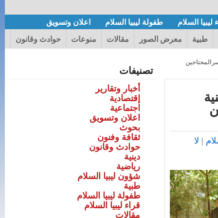
يفار الزوي بنجاح بكلية التربية بنغازي، قسم الإرشاد
 ليبيا السلام
طفولة ليبيا السلام
اعلان وتسويق
طبية
معرض الصور
مقالات
منوعات
حوادث وقانون
سرالمحتاجين
تصنيفات
أخبار وتقارير
ية
إقتصادية
ن
اجتماعية
اعلان وتسويق
بحوث
ثقافة وفنون
لام
|
لا
حوادث وقانون
دينية
رياضية
شؤون ليبيا السلام
طبية
طفولة ليبيا السلام
قراء ليبيا السلام
مقالات