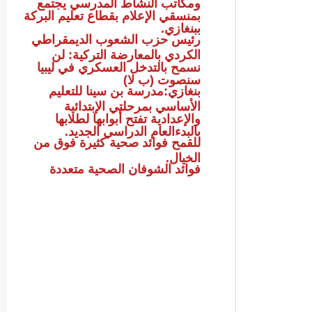
ومكاتب النشاط المدرسي يجتمع
بمنسقي الإعلام بقطاع تعليم البركة
ببنغازي.
رئيس حزب الشعوب الديمقراطي
الكردي بالمعارضة التركية: لن
نسمح بالتدخل العسكري في ليبيا
سنصوت (ب لا)
بنغازي:مدرسة بن سينا للتعليم
الأساسي بمرحلتي الإبتدائية
والإعدادية تفتح أبوابها لطلابها
بالبدءالعام الدراسي الجديد.
للقمح فوائد صحية كثيرة فوق من
الخيال.
فوائد الشوفان الصحية متعددة