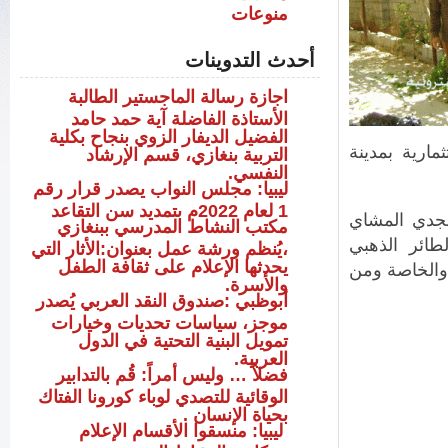
منوعات
أحدث التدوينات
اجازة رسالة الماجستير الطالبة
الأستاذة الفاضلة آية حمد حامد
الفضيل الديفار الزوي بنجاح بكلية
ارية بمدينة
التربية بنغازي، قسم الإرشاد
النفسي.
ليبيا: مجلس النواب يصدر قرار رقم
1 لعام 2022م بتمديد سن التقاعد
مجدي المشاي
مكتب النشاط المدرسي ببنغازي
ائر الذهبي
،يُنظم ورشة عمل بعنوان:الأثار التي
يحدثها الإعلام على ثقافة الطفل
والخاصة ومن
والأسرة.
أبوظبي :صندوق النقد العربي يُصدر
موجز، سياسات تحديات وخيارات
تمويل البنية التحتية في الدول
العربية.
فضلاً … وليس أمراً: قُم بالتدابير
الوقائية للتصدي لوباء كورونا الفتاك
بحياة الإنسان .
ليبيا: منسقوا الأقسام الإعلام