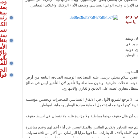
ومك
الإدراك وعدم الوعي السياسي وضعف الأداء الركيك واختلاف المعايير .
بمن
ببنغ
 واحدٍ
رئي
 يا سيد
الك
نسم
سنص
ن وتنفذ
بنغ
جود في
الأ
 دولية
والإ
ب الوطن
بالب
للق
الخي
لمندوب
فوا
 غصن سلام محلي ترسى عليه المصالحة الوطنية الصادقة النابعة من أرض
د دونما تدخلات خارجية وبدون مماطلة ولا تأخير لأن التأخير ليس في صالح
ظل بنغازي عصية على العادي والغازي والانتهازي.
 حتى لا نرجع للمربع الأول في الاتفاق السياسي للصخيرات وتحصين مؤسسة
رية كونها جهة محايدة تعمل لحماية سيادة الوطن وحماية المواطن .
ب أن ينال حقوقه دونما مماطلة ولا مزايدة عليه ولا نقصان في ابسط حقوقه
يا يتم فيه التحاور وتكريم الغائبين والمتقاعسين عن أداء أعمالهم وعدم مباشرة
كاملة بآلاف الدينارات بما فيها مزايا البرلمان من أكثر من ثلاثة سنوات