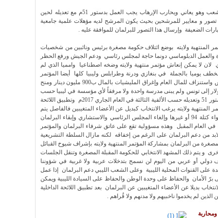
ولا يمكن بمكان عرض دستور للاستفتاء على الشعب وهو يعاني ويحارب الإرهاب يجب العمل بدستور 51م مع تعديله لحين
ضع تصور و معايير للمرشحين بحيث يكون المرشح لديه مؤهلات علمية جامعية
ارات الضعيفة وإرسال هذا التصور للبرلمان للموافقة عليه .
ر المنتهية ولايته بوضع ائتلاف حكومة مصغرة برئيس ونائبين من شخصيات
رة والعمل الدبلوماسي دونما حاجة لمجلس رئاسي ودعم الجيش ورفع الحظر
ان لا يمكن إنعاش مؤتمر منتهية ولايته وضخه اصطناعيا وامميا الذي لم
طف يوميا بالجملة في بنغازي ودرنة وطرابلس وليبيا كلها أيضا المؤتمر
المنتهية ولايته لم يكون مؤسسات سيادية كالجيش واستنزاف للمال العام وإغراق المليشيات بالمال ب900 مليون دينار ومنح
لار إلى تونس ولم يبنى مدرسة واحدة ولا مرفقاً لأي مؤسسة في ليبيا حسب
بعض المصادر الإعلامية المحلية و ينبغي العمل بدستور 51 وتعديله حسب الألفية الثالثة في العام الجاري 2017م وتطبيق اللائحة
مر المنتهية ولايته يرغب الانتخاب كبديل عن الأعضاء المتغيبين فالفاصل يتم
بالاقتراع عبر صناديق الانتخابات وليتوجه إليها سواء كتلة 94 أو غيرها وإلغاء المجلس الرئاسي والاستشاري وإبقاء البرلمان
ة في العام المقبل وهذه مسؤولية تقع على عاتق شرفاء البرلمان والمؤتمر
ولابد من دعم البرلمان على الرغم من إخفاقه لكنه مازال السلطة التشريعية
مصغرة من البرلمان بمشاركة المؤتمر المنتهية ولايته بإشراف شيوخ القبائل
رى و يتم ذلك المشهد الانتخابي للحكومة المقبلة المصغرة وتنقل الجلسات
ف دولي أو عربي من اليوم لن نسمح بتدخلات عربية ولا غربية في شؤوننا
ة على القنوات المحلية الليبية وعلى الشعب الليبي دعم البرلمان إذا عمل
ى برّ الأمان والحفاظ على وحدة الوطن والحفاظ على السيادة الليبية ويمكن
اب بديلا عن الأعضاء المتغيبين عن البرلمان بعد تطبيق اللائحة الداخلية
ذين لم يخدموا ناخبيهم ولا مدنهم ولا قُراهم .
ومحاربة