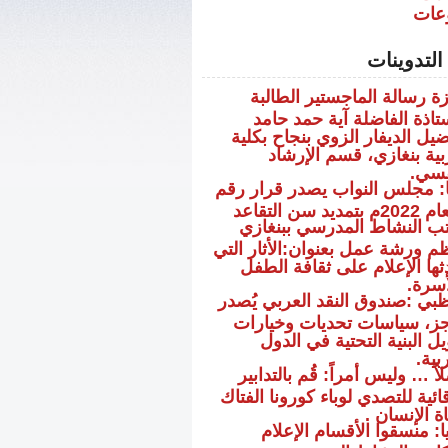
عات
لتدوينات
زة رسالة الماجستير الطالبة
ستاذة الفاضلة آية حمد حامد
ضيل الديفار الزوي بنجاح بكلية
ربية بنغازي، قسم الإرشاد
فسي.
يا: مجلس النواب يصدر قرار رقم
ب النشاط المدرسي ببنغازي
نظم ورشة عمل بعنوان:الأثار التي
ثها الإعلام على ثقافة الطفل
أسرة.
ظبي :صندوق النقد العربي يُصدر
ز، سياسات تحديات وخيارات
ل البنية التحتية في الدول
ربية.
ً … وليس أمراً: قُم بالتدابير
ائية للتصدي لوباء كورونا الفتاك
ة الإنسان .
ا: منسقوا الأقسام الإعلام