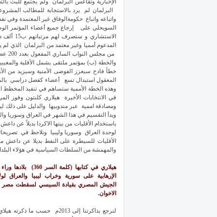
الإخبارية وتقاعس البرلمان ولم يجتمع للبث با
البرلمان لم يرد بالاستجابة للمطالب المشروعة
واتباعه واتباع حكومةالوفاق غير المعتمدة وفي 
الاستشاري
المدعوم أمميا وغير معتمد من البرلمان الذي لم ي
خطأ فادح سيعزز الفوضى الأمنية وسيزيد من الأزم
المعقول استبدال تسع أعضاء كفصل دراسي بالمج
وهذه الخطة الأممية ستساهم في تنفيذ المخطط ال
في الانتخابات الأخيرة هيلاري كلنتون وفوز ال
ومصادقة اممية عبر مندوبيها والدليل على ذلك ليب
وبدأ التقسيم في هذا الشهر في العراق وسوريا وا
باستخدام الأقليات من بينها الاكردا بديلاً عن دا
لوحدة العراق وسوريا وليبيا ونلاحظ في تصريحا
الأقليات للسيطرة على النفط بديلا عن داعش مقاب
والمهمشة من السلطات السياسية في هؤلاء البلدان
هيلاري في كتابها (
كلمة السر 360
) بلادها وراء
ا
الإرهابية على سورية وخراب ليبيا والعراق
لول
الجيش المصري بقيادة السيسي لسقطت مصر 
الاخوان.
لنرجع بذاكرتنا إلى 2013م حسب ما ذكرته 