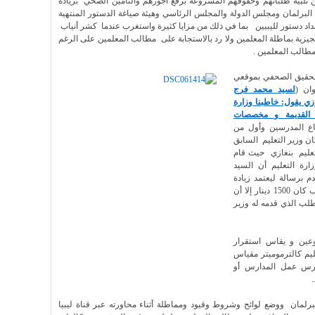
 تلبية طلباتهم وحقوقهم المشروعة برفع أجورهم والتأمين الصحي بزيادة
ى غرار أعضاء البرلمان ومجلس الدولة والمجلس الرئاسي وهيئة صياغة الدستور المنتهية
عداد دستور لليبيين بما في ذلك من مزايا كثيرة واستغرب عندما كشر أنياب
جيزية بماطلة المعلمين ولا رد بالاستجابة على مطالب المعلمين على الرغم
مطالب المعلمين .
هذا التحقيق الصحفي بموقعي
ان (
لسيد محمد فرج
زي يقول: خاطبنا وزارة
 القديمة و مخصصات
ع المدرسين وأول من
ن وزير التعليم السابق
عليم بنغازي حيث قام
رة التعليم أن السيد
 برسالة ليعتمد زيادة
مرتبات المعلمين والتأمين الصحي حيث اقل مرتب كان 1500 دينار إلا أن
لب الذي قدمه له وزير
ين و يقاس استقرار
يم كالترموميتر مقياس
مارس عمل المدارس أو
برلمان ووضع لوائح وشروط وقيود ومماطلة أثناء محاورته عبر قناة ليبيا