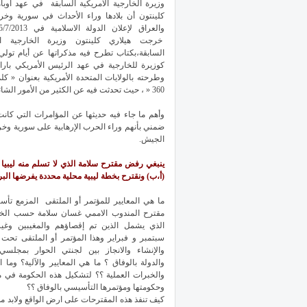
وزيرة الخارجية الأمريكية السابقة في عهد اوبا
كلينتون أن بلادها وراء الأحداث في سورية وخرا
خرجت هيلاري كلينتون وزيرة الخارجية الأ
السابقة،بكتاب تطرح فيه مذكراتها عن أيام تولي
كوزيرة للخارجية في عهد الرئيس الأمريكي باراك
وطرحته بالولايات المتحدة الأمريكية بعنوان « كل
360 « ، حيث تحدثت فيه عن الكثير من الأمور الشائكة السياسية والتي نلاحظ نتائجها على السطح حالياً .‏
وأهم ما جاء فيه حديثها عن المؤامرات التي كان
ضمني بأنهم وراء الحرب الإرهابية على سورية وخر
الجيش.‏
ينبغي رفض مقترح سلامة الذي لا تسلم منه ليبيا
(أ،ب) ونقترح بخطة ليبية محلية محددة يفرضها البر
ما هي المعايير للمؤتمر أو الملتقى المزمع تأ
مقترح المندوب الاممي غسان سلامة حسب الخ
الذي يشمل الذين تم إقصاؤهم والمغيبين وغي
سبتمبر و فبراير وهذا المؤتمر أو الملتقى تحت 
والإنشاء والانجاز بين لجنتي الحوار بمجلسي
والدولة بالوفاق ؟ ما هي المعايير والآلية؟ وما ا
والخبرات العملية ؟؟ لتشكيل هذه الحكومة في 
وحكومتها ومؤتمرها التأسيسي بالوفاق ؟؟
كيف تنفذ هذه المقترحات على ارض الواقع ولابد م