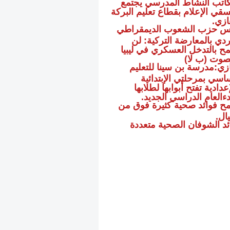
اتب النشاط المدرسي يجتمع
سقي الإعلام بقطاع تعليم البركة
ازي.
س حزب الشعوب الديمقراطي
ردي بالمعارضة التركية: لن
ح بالتدخل العسكري في ليبيا
وت (ب لا)
ازي:مدرسة بن سينا للتعليم
ساسي بمرحلتي الإبتدائية
عدادية تفتح أبوابها لطلابها
دءالعام الدراسي الجديد.
مح فوائد صحية كثيرة فوق من
ال.
ئد الشوفان الصحية متعددة