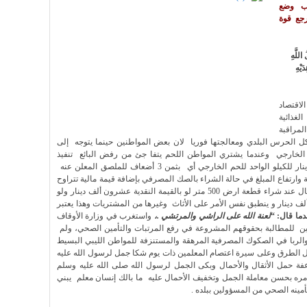
جب وضع
رجع قوة
للَّهِ
َيْهِ
اقتصاد
لغذائية
مراقبة
اكل الحرس البلدي ومعالجتها فوريا لان بعض المواطنين حينما يتوجه إلى
يلو الجرام للحم الخارجي وعندما يشتري المواطن اللحم يتفا جئ من رفض البائع تنفيذ
التسعيرة المعلنة التي على المحل ويبيع ب33 دينار للكيلو الواحد للحم الخارجي أي بثمن 3 أضعاف للملصق المعلن عنه
ية وارتفاع المبلغ في حالة الشراء بالصك المصرفي بإضافة قيمة مالية تتراوح
مابين ثلاثة إلى خمس آلاف دينار فعلى سبيل المثال عند شراء قطعة ارض 500 متر لو بالقيمة النقدية عشرون ألف دينار ولو
لصك المصرفي فالقيمة المالية تزداد إلى ب25 ألف دينار و ينطبق نفس الأمر على الأثاث وغيرها من المشتريات وهذا يعتبر
ما قال: “
لعنة الله على الراشي والمرتشي .،
واستغرب في وزارة الأوقاف
ين للمطالبة بحقوقهم المشروعة في رفع المرتبات والتأمين الصحي، ولم
والربا في الصكوك المصرفية المرهقة والمستنزفة للمواطن الليبي البسيط
كل الطرق وعلى سيرة اعتصام المعلمين ذات يوم شكا جمل لرسول الله عليه
ة حمل الأثقال والأحمال وبكى الجمل لرسول الله صلى الله عليه وسلم
ه بحسن معاملة الجمل وتخفيف الأحمال عليه ما بالك إنسان معلم يبني
ينه الصحي من المسؤولين ببلده .