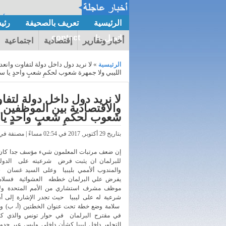
ليبيا: مجلس النواب ي
الرئيسية
تعريف بالصحيفة
رئي
contact
إتصل بنا
أخبار وتقارير
إقتصادية
اجتماعية
الرئيسية
» لا نريد دول داخل دولة لتفاوت وانعد
الليبي ولا جمهرة شعوب لحكمِ شعبٍ واحدٍ يا سي
لا نريد دول داخل دولة لتفاو
والاقتصادية بين الموظفين ي
شعوب لحكمِ شعبٍ واحدٍ يا 
بتاريخ 29 أكتوبر, 2017 في 02:54 مساءً | مصنفة في
إن ضعف مرتبات المعلمون شيء مؤسف جدا كان 
للبرلمان ان يثبت فرض شرعيته على الدولة ا
والمندوب ألأممي بليبيا وعلى السيد غسان سل
يفرض علي البرلمان خططه العشوائية فسلام
موظف مشرف استشاري من الأمم المتحدة ول
شرعية له على ليبيا حيث تجدر الإشارة إلى أ
سلامة وضع خطة تحت عنوان الخطتين (أ، ب) و
في مقترح البرلمان في حوار تونس والذي ك
التحاور داخل ليبيا كشأن داخلي وليس عبر حد