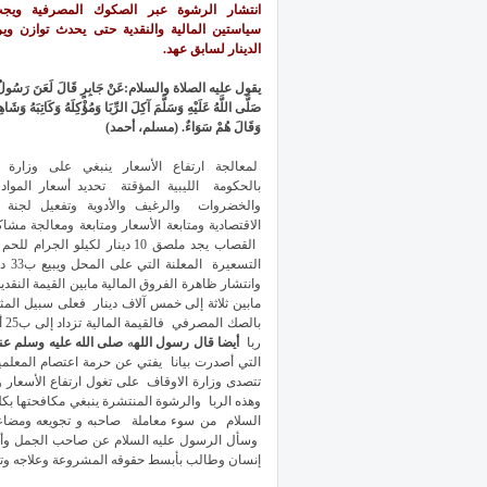
انتشار الرشوة عبر الصكوك المصرفية وي
سياستين المالية والنقدية حتى يحدث توازن وي
الدينار لسابق عهد.
يقول عليه الصلاة والسلام:عَنْ جَابِرٍ قَالَ لَعَنَ رَسُولُ ا
صَلَّى اللَّهُ عَلَيْهِ وَسَلَّمَ آكِلَ الرِّبَا وَمُؤْكِلَهُ وَكَاتِبَهُ وَشَاهِد
وَقَالَ هُمْ سَوَاءٌ. (مسلم، أحمد)
لمعالجة ارتفاع الأسعار ينبغي على وزارة ال
بالحكومة الليبية المؤقتة تحديد أسعار المواد ا
والخضروات والرغيف والأدوية وتفعيل لجنة ال
الاقتصادية ومتابعة الأسعار ومتابعة ومعالجة مش
القصاب يجد ملصق 10 دينار لك
وانتشار ظاهرة الفروق المالية مابين القيمة النقد
با
ربا
أيضا قال رسول الله
ه
صلى الله عليه وسلم عند
التي أصدرت بيانا يفتي عن حرمة اعتصام المعلم
تتصدى وزارة الاوقاف على تغول ارتفاع الأسعار 
وهذه الربا والرشوة المنتشرة ينبغي مكافحتها ب
السلام من سوء معاملة صاحبه و تجويعه ومضاعف
وسأل الرسول عليه السلام عن صاحب الجمل وأمر
إنسان وطالب بأبسط حقوقه المشروعة وعلاجه وتأم