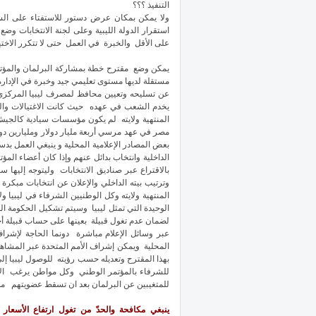
التنفيذ ؟؟؟
استقرار الدولة الليبية وعلى لجنة الانتخابات و
على الأقل والخبرة في العمل حتى لا تتكرر الاختي
يمكن وضع مقترح خطة بمشاركة البرلمان والمؤتم
مستقلة لديها مستوى تعليمي جيد وخبرة في الإدا
عن تسليحه وتعيين محافظ لمصرف ليبيا المركزي ل
يخدم الشعب في عهده حيث كانت الاغتيالات والخ
مصر في عهد مرسي أربعة مليار دولار ومليارين دو
الداخلية وانتخاب بدائل عنهم وإذا كان أعضاء المؤت
وترتيب بيته الداخلي والإعلان عن انتخابات مبكر
المنتهية ولايته وكل الوطنيين الشرفاء في ليبيا 
الوحيدة التي تمثل ليبيا وسيتم تشكيل الحكومة ال
لضمان عدم تغول قبيلة بعينها على حساب قبيلة أخ
عبر وسائل الإعلام مباشرة دونما الحاجة لإشرا
المحلية ويمكن إشراف الأمم المتحدة عبر المشاهد
بهذا المقترح وتعديله حسب رؤيته للوصول ليبيا إل
للشرفاء بالمؤتمر الوطني وكل مواطن يرغب الانتخ
للمتغيبين عن البرلمان بعد ان تسقط عضويتهم من ال
ينبغي مكافحة والحدّ من تغول ارتفاع الأسعار 