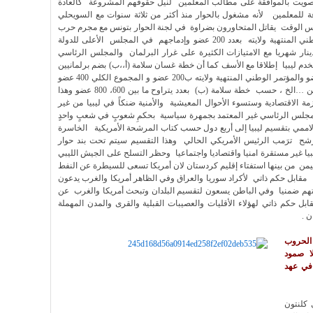
لتصويت بالموافقة على مطالب المعلمين لنيل حقوقهم المشروعة كالعادة
 للمعلمين لأنه مشغول بالحوار منذ أكثر من ثلاثة سنوات مع السويحلي
نفس الوقت يقاتل المتحاورون بضراوة في لجنة الحوار بتونس مع مجرم حرب
السويحلي على إرجاع جميع أعضاء المؤتمر الوطني المنتهية ولايته بعدد 200 عضو وإدماجهم في المجلس الأعلى للدولة
 و ستصرف لهم مرتباتهم ب15 ألف دينار شهريا مع الامتيازات الكثيرة على غرار البرلمان والمجلس الرئاسي
خدم ليبيا إطلاقا مع الأسف كما أن خطة غسان سلامة (أ،،ب) بضم برلمانيين
من مجلس النواب الساري المفعول بعدد 200 عضو والمؤتمر الوطني المنتهية ولايته ب200 عضو و المجموع الكلي 400 عضو
والخطة (ب) بمؤتمر ملتقى يشمل الأقلية والمغيبين …الخ ، حسب خطة سلامة (ب) بعدد يتراوح ما بين 600، 800 عضو وهذا
ة الاقتصادية وستسوء الأحوال المعيشية والأمنية ضنكاً في ليبيا من غير
لس الرئاسي غير المعتمد بجمهرة سياسية بحكمِ شعوبٍ في شعبٍ واحدٍ
اممي بتقسيم ليبيا إلى أربع دول حسب كتاب المرشحة الأمريكية الخاسرة
مرشح ترَمب الرئيس الأمريكي الحالي وهذا التقسيم سيتم تحت بند حوار
يا غير مستقرة امنيا واقتصاديا واجتماعيا وحظر التسلح على الجيش الليبي
ليمن من بينها استفتاء إقليم كردستان لان أمريكا تسعى للسيطرة عن النفط
عش مقابل حكم ذاتي لأكراد سوريا والعراق وفي الظاهر أمريكا والغرب يدعون
تهم ضمنيا وفي الباطن يسعون لتقسيم البلدان وتبحث أمريكا والغرب عن
ل حكم ذاتي لهؤلاء الأقليات والعصيبات القبلية والقرى والمدن المهملة
 .
لحروب
ا صمود
في عهد
هيلاي كلنتون