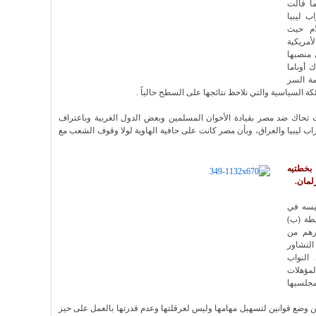
ما قالت
ب ليبيا
والعراق لإعلان الدولة الاسلامية في 5/7/2013م حيث
مريكية
 منصبها
 أوباما
مة السر
ت تحاك ضد مصر بقيادة الأخوان المسلمين وبعض الدول الغربية وباعتراف
اب ليبيا والعراق، وبأن مصر كانت على حافية الهاوية لولا وقوف الشعب مع
 بخطتيه
لمان.
سيسه في
طة (ب)
رهم من
التشاور
 النواب
لمؤهلات
مجلسيها
ن وضع قوانين لتسهيل مهامها وليس لعرقلتها وعدم قدرتها بالعمل على حيز