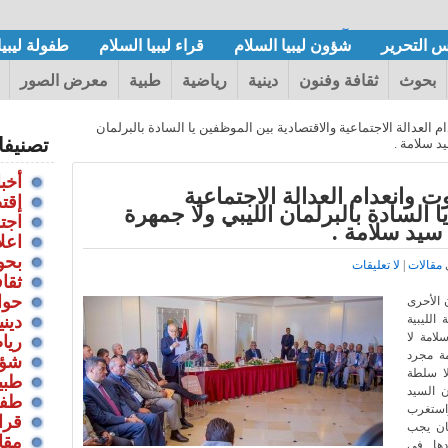
صدر
س التحرير
شؤون ليبيا السلام
قراء ليبيا السلام
طفولة ليبيا
بحوث
ثقافة وفنون
دينية
رياضية
طبية
معرض الصور
ام العدالة الاجتماعية والاقتصادية بين الموظفين يا السادة بالبرلمان
تصنيف
د سلامة .
أخبا
ت وانعدام العدالة الاجتماعية
إقت
ا السادة بالبرلمان الليبي ولا جمهرة
اجت
سيد سلامة .
اعل
بحو
مقالات
|
لا تعليقات
ثقا
حوا
الأحرى
لليبية
ديني
امة لا
ريا
ة مجرد
شؤو
ا سلطة
طبي
ن السيد
طفول
استغرب
قراء
ان يجب
مقا
ودها في