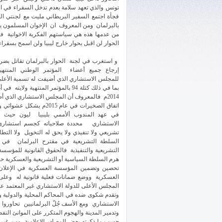
تونس والذي تعهد سلامة بعدم تدخل السفراء في ال
فجأة اجتمع السفير البريطاني مليت مع لجنتي ا
بالبرلمان ومن المعروف ان الإخوان المسلمون يحي
من عدمها هذه هي سياستهم الفكرية الاخوانية 
الحوار لن اقبل بحوار خارج ليبيا ولن اسمح بسفراء 
و استغرب في لجنة الحوار بالبرلمان تقاتل بضر
إرجاع جميع أعضاء المؤتمر الوطني المنتهية 
للمجلس الاستشاري الذي أضيفت له تسمية الأعلى
بما في ذلك كتلة 94 بالمؤتمر المنتهية ولاي
2014م فالمعروف أن المجلس الاستشاري الذي 
اتفاق الصخيرات في عام 2015م بشكل ع
في عهد المندوب ألأممي بليبيا ليون حيث 
الاستشاري محددة صلاحياته كجسم استشار
تشريعي ولا تنفيذي ولا يحق له التخويل ولا التط
السلطة التشريعية في مقترح البرلمان في 
التشريعية والتنفيذية فالحقوق القانونية للمؤس
هرم السلطة السياسية أو التشريعية والعسكرية ح
تحصين وتضمين المؤسسة العسكرية في الإعلا
العسكرية ووضع ضمانات فعلية قانونية له وعلى
المجلس الأعلى للدولة الاستشاري غير المعتمد 
الاستشاري ومع الأسف جُلّ البرلمانيين تحاور
وتدمير المدينة والهجوم المتكرر على الموانئ الن
حسب ما ذكرته بعض المصادر الإعلامية ومن غير ا