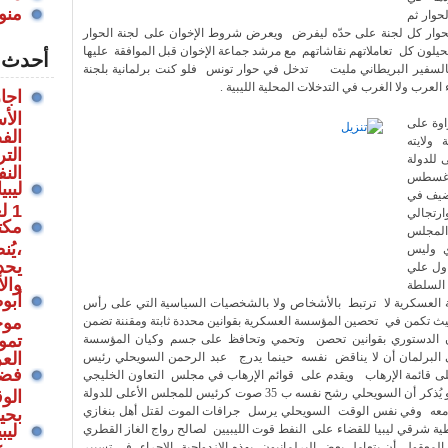
منو
حوار ثم
لحوار كل لجنة على حدّه ليفرض ويعرض شروط الإخوان على لجنة الحوار
لون كل تعاملاتهم نقاشاتهم مع مرشد جماعة الإخوان قبل الموافقة عليها
أحدث ا
فالسفير البريطاني مليت تدخل في حوار تونس فلو كنت برلمانية بلجنة
العرب ولا الغرب في التدخلات المحلية الليبية .
اجا
الأ
اوة على
الف
ولايته
الت
 للدولة
الن
ته في أغسطس
ليب
أضيف في
1 لعام 2022م بتمديد سن التقاعد
شوائي وارتجالي
مكت
المجلس
،يُ
ي وليس
يحد
اول علي
وال
السلطة
أبو
سة العسكرية لا ترتبط بالأشخاص ولا بالشخصيات السياسية التي على رأس
موج
يث تكمن في تحصين المؤسسة العسكرية بقوانين محددة ثابتة ومقننة تضمن
تموي
ن الدستوري بقوانين تحصن وتحمي وتحافظ على جسم وكيان المؤسسة
الع
 البرلمان أن لا يناقض نفسه حينما يدرج عبد الرحمن السويحلي رئيس
فضلا
على قائمة الإرهاب ويقدم على قوائم الإرهاب في مجلس التعاون الخليجي
وتقدم شكوى ضده في المحاكم المحلية والدولية و يُذكر أن السويحلي رشح نفسه ب 35 صوت كرئيس للمجلس الأعلى للدولة
الوق
وا معه وفي نفس الوقت السويحلي يرسل جرافات الموت لقتل أهل بنغازي
بحيا
ليبي
فطية شرقي ليبيا للقضاء على النفط قوت الليبيين لصالح رواج الغاز القطري
لمعقول أن يتعامل بعض البرلمانيون بهذه الازدواجية الإجراء في تسيير