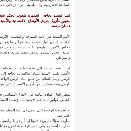
السلطة التشريعية والسياسية التي تدل على ضعف 
ليبيا ليست بحاجة لجمهرة شعوب لحكمِ شعبٍ
مقهورٍ مأزومْ بتردي الأوضاع الاقتصادية والأمنية
غسان سلامة.
الأمم المتحد هي الأمم الممزقة والمشتتة للأوطا
أجندات خمس دول حسب مصالحها و ما هو مو
مجلس الأمن وتُهيمن عليه أجندات خمس قوى
غربية ونحن الليبيون نرفض تنفيذ تمزيق وتعذي
والمواطن .
ليبيا ليست بحاجة إلى تنفيذ تعليمات وخطط ا
الأممي بليبيا السيد غسان سلامة بل بحاجة إلى
الوطن و يتم السلام بين جميع أبناء الوطن الواح
الوطن وضد مصالح المواطن مع الأسف الشديد ،وست
ينبغي إلغاء المادة الثامنة في الاتفاق السياسي
الجيش بقوانين ثابتة حتى لا يعبث بالمؤسسة العسك
فالشريحة الوحيدة التي تعمل في ليبيا المعلم ويج
الشرعية.
سأوجه سؤالا هل يوجد قانونا ليبياً أو دوليا أو أمم
ممارسة أعمالهم وفي نفس الوقت يتقاضون مرتباتهم 