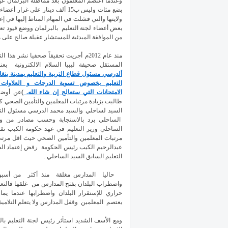
وعندما اعتصم المعلمون بعد مماطلة البرلمان عن
بضع مئات وليس ب15 ألف دينار عل
ولايتها والتي فشلت في المهام المناط إليها في إ
بعض أعضاء لجنة التعليم بالبرلمان ووضع قيود تع
من الموافقة المبدئية للمستشار عقيلة صالح على 
منذ عام 2012م أجريت تحقيقاً صحفيا نشر 
المستقل صحيفة ليبيا السلام الالكترونية بعنو
ألدرسي مسئول قطاع التربية والتعليم بمدينة بنغا
التعليم بخصوص تسوية الدرجات و العلاوات
الامتحانات التي ستعالج إن شاء الله.
)
عن أوضا
طالبت بزيادة مرتبات المعلمين والتأمين الصحي كا
السيد لساحلي والسيد محمد الدرسي مسئول الت
الساحلي برد بالاستجابة وحسب مصادر من وزا
الساحلي وزير التعليم في عهد حكومة الكيب تقدم
عبدالرحيم الكيب رئيس الحكومة رفض إعتماد الط
التعليم السابق السيد الساحلي .
حاليا المدارس مغلقة منذ أكثر من أسبوع
واضطراب البلدان بفتح المدارس من غلقها فالتعل
حراري للإستقرار البلدان واضطرابها عندما ي
يعتصم المعلمين وقفل المدارس ولا يتعلم التلاميذ.
ومع الأسف الشديد استأثر رئيس لجنة التعليم بال